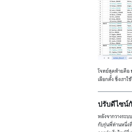
โจทย์สุดท้ายคือ
เลือกตั้ง ซึ่งเร
ปรับดีไซน์ก
หลังจากวางระบบกั
กับรุ่นพี่ท่านหนึ