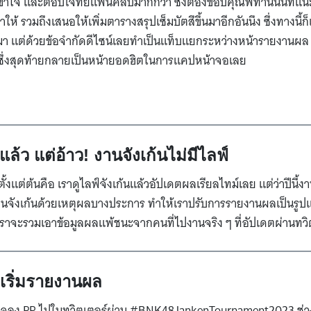
เข้าใจ และตอบโจทย์แฟนคลับมากกว่า ซึ่งต้องขอบคุณพี่ท่านนั้นที่แน
าให้ รวมถึงเสนอให้เพิ่มตารางสรุปเซ็มบัตสึขึ้นมาอีกอันนึง ซึ่งทางนี้
้นมา แต่ด้วยข้อจำกัดดีไซน์เลยทำเป็นแท็บแยกระหว่างหน้ารายงานผล 
ซึ่งสุดท้ายกลายเป็นหน้ายอดฮิตในการแคปหน้าจอเลย
ล้ว แต่อ้าว! งานจังเก้นไม่มีไลฟ์
ั้งแต่ต้นคือ เราดูไลฟ์จังเก้นแล้วอัปเดตผลเรียลไทม์เลย แต่ว่าปีนี้งา
านจังเก้นด้วยเหตุผลบางประการ ทำให้เราปรับการรายงานผลเป็นรูป
่เราจะรวมเอาข้อมูลผลแพ้ชนะจากคนที่ไปงานจริง ๆ ที่อัปเดตผ่านทว
 เริ่มรายงานผล
นใจลง PR ไปในทวิตเตอร์ผ่าน #BNK48JankenTournament2023 ช่วง 5