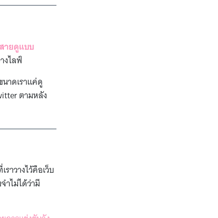
บสายดูแบบ
่างไลฟ์
้นขนาดเราแค่ดู
witter ตามหลัง
เราวางไว้คือเว็บ
จำไม่ได้ว่ามี