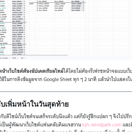
หน้าเว็บไซต์ต้องอัปเดตเรียลไทม์
ได้โดยไม่ต้องรีเฟรชหน้าจอแบบเ
าใช้วิธีในการดึงข้อมูลจาก Google Sheet ทุก ๆ 2 นาที แล้วนำไปแสดงใ
ับเพิ่มหน้าในวันสุดท้าย
บดีไซน์เว็บไซต์จนเสร็จระดับนึงแล้ว แต่ก็ยังรู้สึกแปลก ๆ จึงไป
่งที่เป็นผู้พัฒนาเว็บไซต์แฟนคลับคิมแจฮวาน
kjh-windpark.com
และม