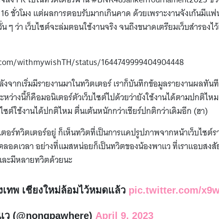
ถึง 16 ชั่วโมง แต่ผลการตอบรับมากเกินคาด ด้วยเพราะงานจังเก้นมี
ั่น ๆ ว่า เว็บไซต์จะล่มตอนใช้งานจริง จนถึงขนาดเตรียมเว็บสำรองไว้เ
er.com/withmywishTH/status/1644749999404904448
งจากเริ่มมีรายงานมาในทวิตเตอร์ เราก็บันทึกข้อมูลรายงานผลทันที
ว่างนี้ก็คือมอนิเตอร์ตัวเว็บไซต์ไปด้วยว่ายังใช้งานได้ตามปกติไหม ซ
็บไซต์ใช้งานได้ปกติไหม ตื่นเต้นหนักกว่าเชียร์ปกติกว่าเดิมอีก (ฮา)
ิเตอร์ทวิตเตอร์อยู่ ก็เห็นทวิตที่เป็นการแคปรูปภาพจากหน้าเว็บไซ
ตลอดเวลา อย่างที่แมสหน่อยก็เป็นทวิตของน้องพาแว ที่เราแอบสงสัยอย
ง และมีหลายทวิตด้วยนะ
งเทพ เชียงใหม่ล้อมไว้หมดแล้ว
pic.twitter.com/x
าแว (@nongpawhere)
April 9, 2023