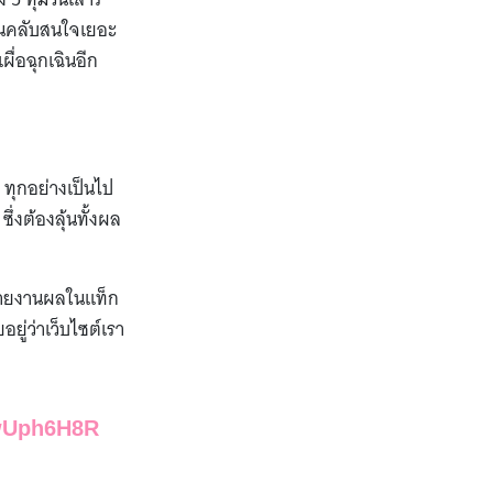
แฟนคลับสนใจเยอะ
ผื่อฉุกเฉินอีก
 ทุกอย่างเป็นไป
ึ่งต้องลุ้นทั้งผล
ต์รายงานผลในแท็ก
ู่ว่าเว็บไซต์เรา
9wUph6H8R