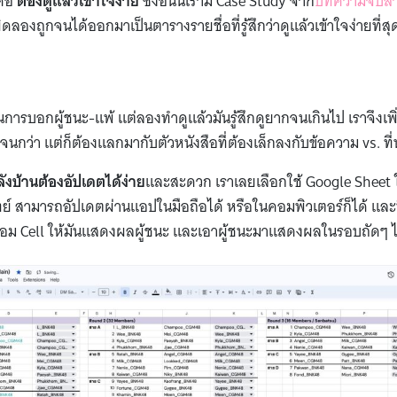
คือ
ต้องดูแล้วเข้าใจง่าย
ซึ่งอันนี้เรามี Case Study จาก
บทความจับสา
ิดลองถูกจนได้ออกมาเป็นตารางรายชื่อที่รู้สึกว่าดูแล้วเข้าใจง่ายที่สุ
ารบอกผู้ชนะ-แพ้ แต่ลองทำดูแล้วมันรู้สึกดูยากจนเกินไป เราจึงเพิ
นกว่า แต่ก็ต้องแลกมากับตัวหนังสือที่ต้องเล็กลงกับข้อความ vs. ที
ังบ้านต้องอัปเดตได้ง่าย
และสะดวก เราเลยเลือกใช้ Google Sheet
จทย์ สามารถอัปเดตผ่านแอปในมือถือได้ หรือในคอมพิวเตอร์ก็ได้ และ
ื่อม Cell ให้มันแสดงผลผู้ชนะ และเอาผู้ชนะมาแสดงผลในรอบถัดๆ ไป