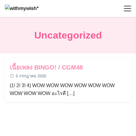
Skip
to
content
Uncategorized
เนื้อเพลง BINGO! / CGM48
6 กรกฎาคม 2026
(1! 2! 3! 4) WOW WOW WOW WOW WOW WOW
WOW WOW WOW อะไรคื […]